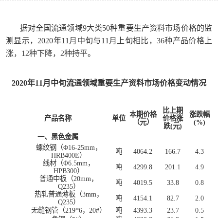
据对全国流通领域9大类50种重要生产资料市场价格的监
测显示，2020年11月中旬与11月上旬相比，36种产品价格上
涨，12种下降，2种持平。
2020
年
11
月中旬流通领域重要生产资料市场价格变动情况
比上期
本期价格
涨跌幅
产品名称
单位
价格涨
（元）
(%)
跌
(
元
)
一、黑色金属
螺纹钢（Φ
16-25mm
，
吨
4064.2
166.7
4.3
HRB400E
）
线材（Φ
6.5mm
，
吨
4299.8
201.1
4.9
HPB300
）
普通中板（
20mm
，
吨
4019.5
33.8
0.8
Q235
）
热轧普通薄板（
3mm
，
吨
4154.1
82.7
2.0
Q235
）
无缝钢管（
219*6
，
20#
）
吨
4393.3
23.7
0.5