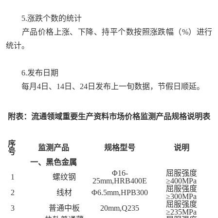
5.涨跌个数的统计
产品价格上涨、下降、持平个数按照涨跌幅（%）进行
统计。
6.发布日期
每月4日、14日、24日发布上一旬数据，节假日顺延。
附表：流通领域重要生产资料市场价格监测产品规格说明表
序
监测产品
规格型号
说明
号
一、黑色金属
Φ16-
屈服强度
1
螺纹钢
25mm,HRB400E
≥400MPa
屈服强度
2
线材
Φ6.5mm,HPB300
≥300MPa
屈服强度
3
普通中板
20mm,Q235
≥235MPa