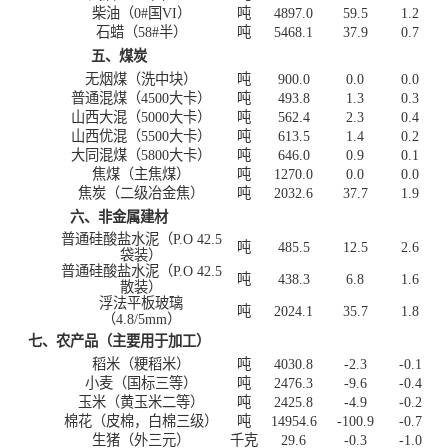
柴油（
0#
国
VI
）
吨
4897.0
59.5
1.2
石蜡（
58#
半）
吨
5468.1
37.9
0.7
五、煤炭
无烟煤（洗中块）
吨
900.0
0.0
0.0
普通混煤（
4500
大卡）
吨
493.8
1.3
0.3
山西大混（
5000
大卡）
吨
562.4
2.3
0.4
山西优混（
5500
大卡）
吨
613.5
1.4
0.2
大同混煤（
5800
大卡）
吨
646.0
0.9
0.1
焦煤（主焦煤）
吨
1270.0
0.0
0.0
焦炭（二级冶金焦）
吨
2032.6
37.7
1.9
六、非金属建材
普通硅酸盐水泥（
P.O 42.5
吨
485.5
12.5
2.6
袋装）
普通硅酸盐水泥（
P.O 42.5
吨
438.3
6.8
1.6
散装）
浮法平板玻璃
吨
2024.1
35.7
1.8
（
4.8/5mm
）
七、农产品（主要用于加工）
稻米（粳稻米）
吨
4030.8
-2.3
-0.1
小麦（国标三等）
吨
2476.3
-9.6
-0.4
玉米（黄玉米二等）
吨
2425.8
-4.9
-0.2
棉花（皮棉，白棉三级）
吨
14954.6
-100.9
-0.7
生猪（外三元）
千克
29.6
-0.3
-1.0