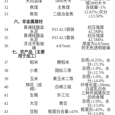
31
大同混煤
5800大卡
值5800大卡
32
焦煤
主焦煤
含硫量<1%
12.01%≤灰分
33
焦炭
二级冶金焦
≤13.50%
六、非金属建材
普通硅酸盐
抗压强度
34
P.O 42.5袋装
水泥
42.5MPa
普通硅酸盐
抗压强度
35
P.O 42.5散装
水泥
42.5MPa
浮法平板玻
厚度为4.8/5mm
36
4.8/5mm
璃
的无色透明玻璃
七、农产品（主要
用于加工）
杂质≤0.25%，水
37
稻米
粳稻米
分≤15.5%
杂质≤1.0%，水
38
小麦
国标三等
分≤12.5%
杂质≤1.0%，水
39
玉米
黄玉米二等
分≤14.0%
棉花（皮
纤维长度≥28mm,
40
白棉三级
棉）
白或乳白色
三种外国猪杂交
41
生猪
外三元
的肉食猪
杂质≤1.0%，水
42
大豆
黄豆
分≤13.0%
粗蛋白≥43%，水
43
豆粕
粗蛋白含量≥43%
分≤13.0%