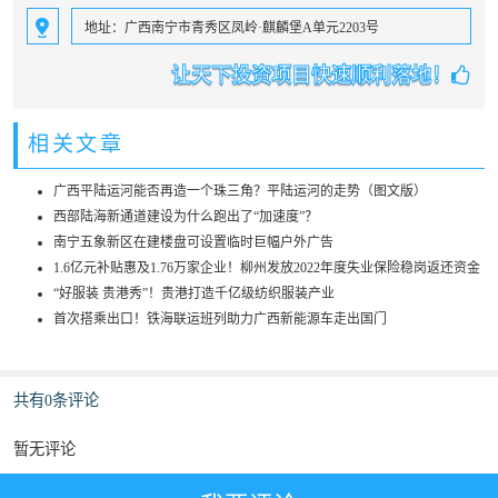
地址：广西南宁市青秀区凤岭·麒麟堡A单元2203号
让天下投资项目快速顺利落地！
相关文章
广西平陆运河能否再造一个珠三角？平陆运河的走势（图文版）
西部陆海新通道建设为什么跑出了“加速度”？
南宁五象新区在建楼盘可设置临时巨幅户外广告
1.6亿元补贴惠及1.76万家企业！柳州发放2022年度失业保险稳岗返还资金
“好服装 贵港秀”！贵港打造千亿级纺织服装产业
首次搭乘出口！铁海联运班列助力广西新能源车走出国门
共有0条评论
暂无评论