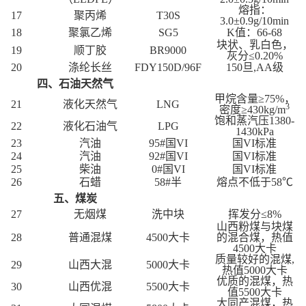
熔指：
17
聚丙烯
T30S
3.0±0.9g/10min
18
聚氯乙烯
SG5
K值：66-68
块状、乳白色，
19
顺丁胶
BR9000
灰分≤0.20%
20
涤纶长丝
FDY150D/96F
150旦,AA级
四、石油天然气
甲烷含量≥75%，
21
液化天然气
LNG
3
密度≥430kg/m
饱和蒸汽压1380-
22
液化石油气
LPG
1430kPa
23
汽油
95#国VI
国VI标准
24
汽油
92#国VI
国VI标准
25
柴油
0#国VI
国VI标准
26
石蜡
58#半
熔点不低于58℃
五、煤炭
27
无烟煤
洗中块
挥发分≤8%
山西粉煤与块煤
28
普通混煤
4500大卡
的混合煤，热值
4500大卡
质量较好的混煤,
29
山西大混
5000大卡
热值5000大卡
优质的混煤，热
30
山西优混
5500大卡
值5500大卡
大同产混煤，热