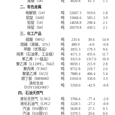
角钢（
5#
）
吨
4020.8
61.3
1.5
二、有色金属
电解铜（
1#
）
吨
52667.3
919.6
1.8
铝锭（
A00
）
吨
15666.6
583.2
3.9
铅锭（
1#
）
吨
14658.8
298.4
2.1
锌锭（
0#
）
吨
20579.8
430.5
2.1
三、化工产品
硫酸（
98%
）
吨
235.6
30.6
14.9
烧碱（液碱，
32%
）
吨
480.9
-4.0
-0.8
甲醇（优等品）
吨
2055.3
179.3
9.6
纯苯（石油苯，工业级）
吨
4171.3
435.6
11.7
苯乙烯（一级品）
吨
9115.0
1317.6
16.9
聚乙烯（
LLDPE
，
7042
）
吨
8059.1
215.9
2.8
聚丙烯（
T30S
）
吨
8752.8
219.7
2.6
聚氯乙烯（
SG5
）
吨
7880.4
406.4
5.4
顺丁胶（
BR9000
）
吨
11010.0
350.0
3.3
涤纶长丝
吨
5350.0
-42.9
-0.8
（
FDY150D/96F
）
四、石油天然气
液化天然气（
LNG
）
吨
3766.6
-77.4
-2.0
液化石油气（
LPG
）
吨
3228.5
-27.2
-0.8
汽油（
95#
国
VI
）
吨
5628.8
27.5
0.5
汽油（
92#
国
VI
）
吨
5379.5
29.6
0.6