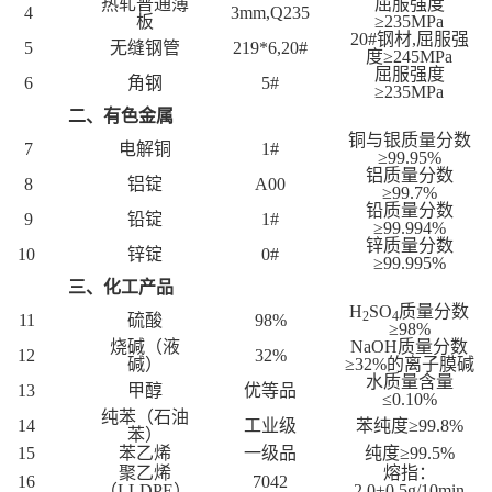
热轧普通薄
屈服强度
4
3mm,Q235
板
≥235MPa
20#钢材,屈服强
5
无缝钢管
219*6,20#
度≥245MPa
屈服强度
6
角钢
5#
≥235MPa
二、有色金属
铜与银质量分数
7
电解铜
1#
≥99.95%
铝质量分数
8
铝锭
A00
≥99.7%
铅质量分数
9
铅锭
1#
≥99.994%
锌质量分数
10
锌锭
0#
≥99.995%
三、化工产品
H
SO
质量分数
2
4
11
硫酸
98%
≥98%
烧碱（液
NaOH质量分数
12
32%
碱）
≥32%的离子膜碱
水质量含量
13
甲醇
优等品
≤0.10%
纯苯（石油
14
工业级
苯纯度≥99.8%
苯）
15
苯乙烯
一级品
纯度≥99.5%
聚乙烯
熔指：
16
7042
（LLDPE）
2.0±0.5g/10min