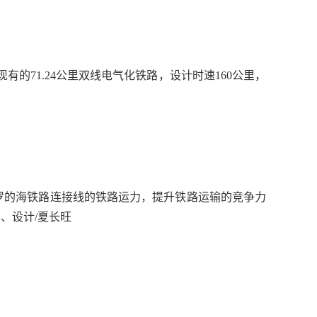
71.24公里双线电气化铁路，设计时速160公里，
罗的海铁路连接线的铁路运力，提升铁路运输的竞争力
鹏、设计/夏长旺