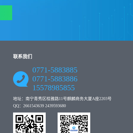
联系我们
0771-5883885
0771-5883886
15578985855
地址：南宁青秀区桂雅路11号麒麟商务大厦A座2203号
QQ：2661543639 2439593680