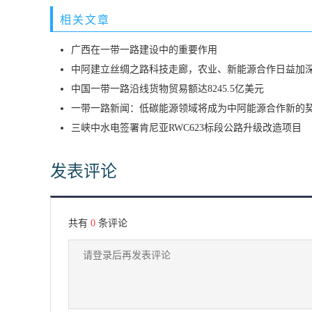
相关文章
广西在一带一路建设中的重要作用
中阿建立丝绸之路科技走廊，农业、新能源合作日益加
中国一带一路沿线货物贸易额达8245.5亿美元
一带一路新闻：低碳能源领域将成为中阿能源合作新的
三峡中水电签署肯尼亚RWC623标段公路升级改造项目
发表评论
共有
0
条评论