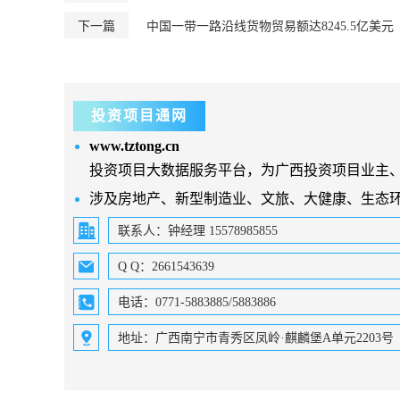
下一篇
中国一带一路沿线货物贸易额达8245.5亿美元
投资项目通网
www.tztong.cn
投资项目大数据服务平台，为广西投资项目业主
涉及房地产、新型制造业、文旅、大健康、生态
联系人：钟经理 15578985855
Q Q：2661543639
电话：0771-5883885/5883886
地址：广西南宁市青秀区凤岭·麒麟堡A单元2203号