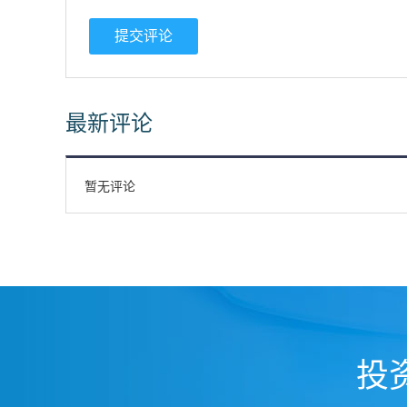
最新评论
暂无评论
投