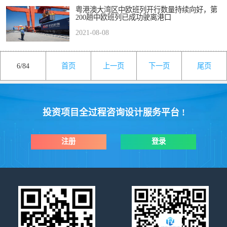
粤港澳大湾区中欧班列开行数量持续向好，第
200趟中欧班列已成功驶离港口
2021-08-08
6/84
首页
上一页
下一页
尾页
投资项目全过程咨询设计服务平台 !
注册
登录