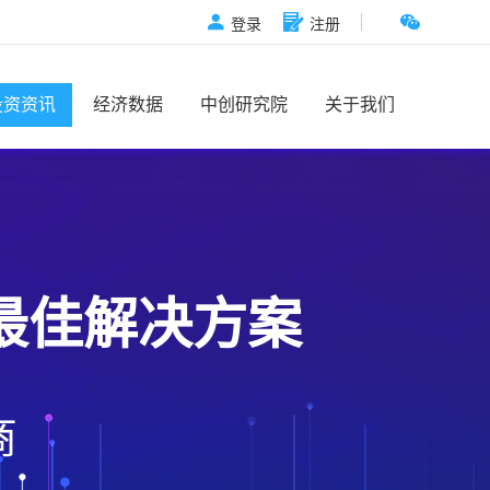
登录
注册
投资资讯
经济数据
中创研究院
关于我们
最佳解决方案
商