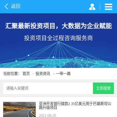
返回
汇聚最新投资项目，大数据为企业赋能
投资项目全过程咨询服务商
当前位置：
首页
>
投资资讯
>
一带一路
亚洲开发银行拨款2.35亿美元用于巴基斯坦公
路升级项目
2021-08-20