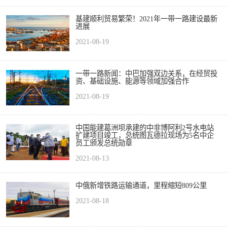
基建顺利贸易繁荣！2021年一带一路建设最新
进展
2021-08-19
一带一路新闻：中巴加强双边关系，在经贸投
资、基础设施、能源等领域加强合作
2021-08-19
中国能建葛洲坝承建的中非博阿利2号水电站
扩建项目竣工，总统图瓦德拉现场为5名中企
员工颁发总统勋章
2021-08-13
中俄新增铁路运输通道，里程缩短809公里
2021-08-18