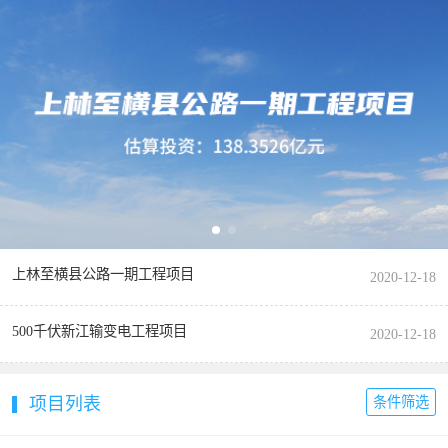
上林至横县公路一期工程项目
2020-12-18
500千伏新江输变电工程项目
2020-12-18
条件筛选
项目列表