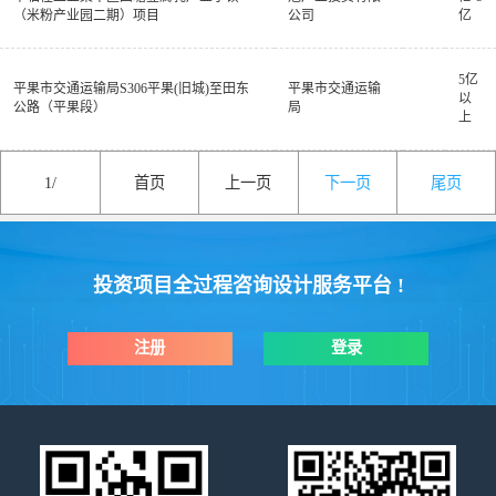
（米粉产业园二期）项目
公司
亿
5亿
平果市交通运输局S306平果(旧城)至田东
平果市交通运输
以
公路（平果段）
局
上
1/
首页
上一页
下一页
尾页
投资项目全过程咨询设计服务平台 !
注册
登录