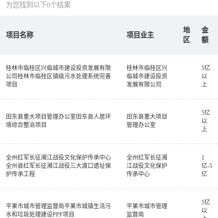
为您找到以下
0
个结果
地
金
项目名称
项目业主
区
额
桂林市临桂区兴临城市建设投资发展有限
桂林市临桂区兴
5亿
公司桂林市临桂区镇级污水处理系统完善
临城市建设投资
以
项目
发展有限公司
上
5亿
田东县重大项目管理办公室田东县人居环
田东县重大项目
以
境综合整治项目
管理办公室
上
全州红军长征湘江战役文化保护传承中心
全州红军长征湘
1
全州县红军长征湘江战役三大渡口遗址保
江战役文化保护
亿-5
护传承工程
传承中心
亿
5亿
平果市城市管理监督局平果市城镇生活污
平果市城市管理
以
水和垃圾处理建设PPP项目
监督局