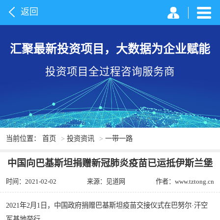
返回
汇聚最新投资项目，大数据为企业赋能
投资项目全过程咨询服务商
当前位置：
首页
>
投资资讯
>
一带一路
中国向巴基斯坦捐赠新冠肺炎疫苗已运抵伊斯兰堡
时间：2021-02-02
来源：见道网
作者：www.tztong.cn
2021年2月1日，中国政府捐赠巴基斯坦疫苗交接仪式在巴努尔·汗空
军基地举行。