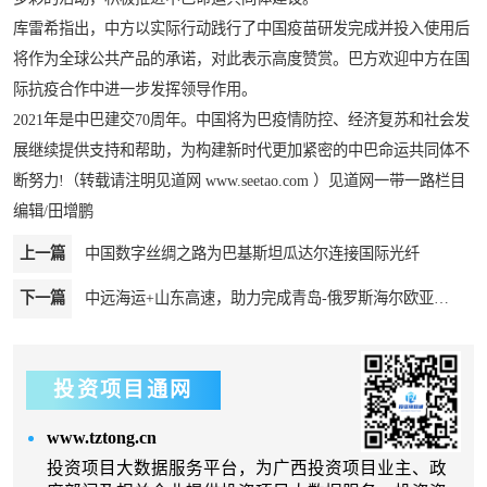
库雷希指出，中方以实际行动践行了中国疫苗研发完成并投入使用后
将作为全球公共产品的承诺，对此表示高度赞赏。巴方欢迎中方在国
际抗疫合作中进一步发挥领导作用。
2021年是中巴建交70周年。中国将为巴疫情防控、经济复苏和社会发
展继续提供支持和帮助，为构建新时代更加紧密的中巴命运共同体不
断努力!（转载请注明见道网 www.seetao.com ）见道网一带一路栏目
编辑/田增鹏
上一篇
中国数字丝绸之路为巴基斯坦瓜达尔连接国际光纤
下一篇
中远海运+山东高速，助力完成青岛-俄罗斯海尔欧亚专列首发
投资项目通网
www.tztong.cn
投资项目大数据服务平台，为广西投资项目业主、政